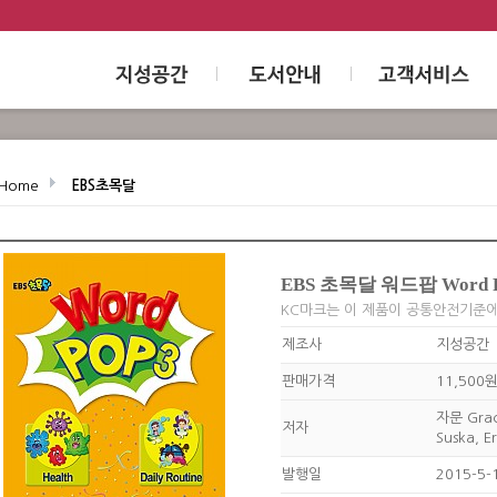
Home
EBS초목달
EBS 초목달 워드팝 Word P
KC마크는 이 제품이 공통안전기준
제조사
지성공간
판매가격
11,500
자문 Grac
저자
Suska, E
발행일
2015-5-