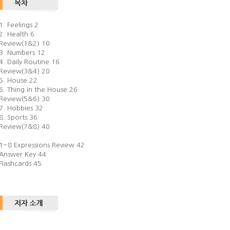
1. Feelings 2
2. Health 6
Review(1&2) 10
3. Numbers 12
4. Daily Routine 16
Review(3&4) 20
5. House 22
6. Thing in the House 26
Review(5&6) 30
7. Hobbies 32
8. Sports 36
Review(7&8) 40
1~8 Expressions Review 42
Answer Key 44
Flashcards 45